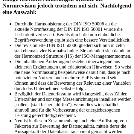
Normrevision jedoch trotzdem mit sich. Nachfolgend
eine Auswahl:
Durch die Harmonisierung der DIN ISO 50006 an die
aktuelle Normfassung der DIN EN ISO 50001 wurde die
Lesbarkeit verbessert. Bereits durch die nun einheitliche
Begriffsverwendung ergibt sich eine bessere Verständlichkeit.
Die revisionierte DIN ISO 50006 gliedert sich nun in zehn
statt ehemals vier Normabschnitte. Sie orientiert sich damit an
der Harmonized Structure (HS) der ISO-Managementnormen.
Die inhaltlichen Änderungen bestehen überwiegend aus
kleineren Ergänzungen und erläuternden Hinweisen. So weist
die neue Normfassung beispielsweise darauf hin, dass je nach
potenziellen Nutzern auch mehrere EnPIs sinnvoll sein
können und dass die Bewertung der Relevanz einer Variablen
durch das Unternehmen selbst erfolgt.
Bezüglich der Datenerfassung wird klargestellt, dass Zähler,
Unterzähler und sonstige Messeinrichtungen installiert werden
„sollen“ (statt bisher „dürfen“), wenn dies wirtschaftlich
sinnvoll und für die Verbesserung der energiebezogenen
Leistung gerechtfertigt erscheint.
Neu ist in diesem Zusammenhang auch eine Auflistung von
Faktoren zur Bewertung der Datenqualität, mittels derer die
Aussagekraft der Datenbasis transparent gemacht werden